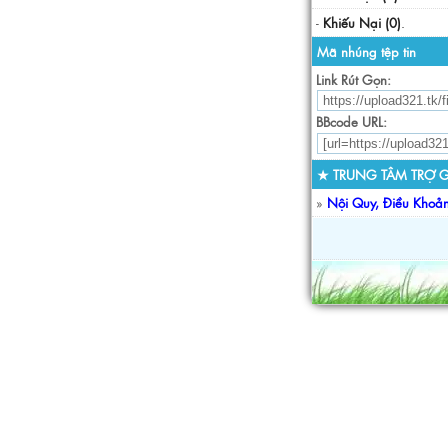
-
Khiếu Nại (0)
.
Mã nhúng tệp tin
Link Rút Gọn:
BBcode URL:
★ TRUNG TÂM TRỢ G
»
Nội Quy, Điều Khoả