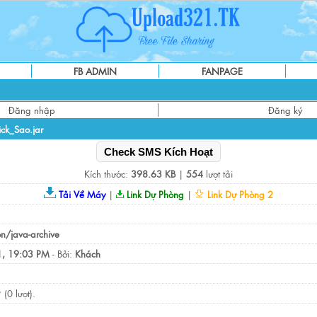
FB ADMIN
FANPAGE
Đăng nhập
Đăng ký
ck_Sao.jar
Check SMS Kích Hoạt
Kích thước:
398.63 KB
|
554
lượt tải
Tải Về Máy
|
Link Dự Phòng
|
Link Dự Phòng 2
on/java-archive
, 19:03 PM
- Bởi:
Khách
(0 lượt).