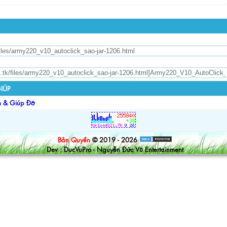
IÚP
n & Giúp Đỡ
Bản Quyền
© 2019 - 2026
Dev : DucVuPro - Nguyễn Đức Vũ Entertainment