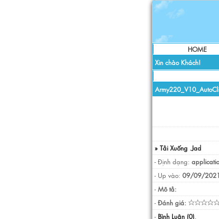
HOME
Xin chào Khách!
Army220_V10_AutoCli
» Tải Xuống .Jad
- Định dạng:
applicati
- Up vào:
09/09/2021
-
Mô tả:
-
Đánh giá:
-
Bình Luận (0)
.