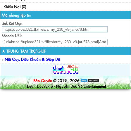
-
Khiếu Nại (0)
.
Mã nhúng tệp tin
Link Rút Gọn:
BBcode URL:
★ TRUNG TÂM TRỢ GIÚP
»
Nội Quy, Điều Khoản & Giúp Đỡ
Bản Quyền
© 2019 - 2026
Dev : DucVuPro - Nguyễn Đức Vũ Entertainment