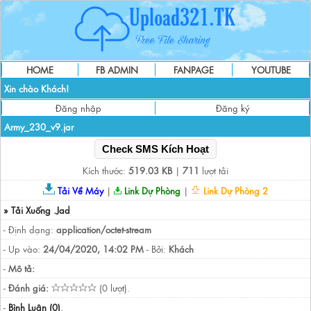
HOME
FB ADMIN
FANPAGE
YOUTUBE
Xin chào Khách!
Đăng nhập
Đăng ký
Army_230_v9.jar
Check SMS Kích Hoạt
Kích thước:
519.03 KB
|
711
lượt tải
Tải Về Máy
|
Link Dự Phòng
|
Link Dự Phòng 2
» Tải Xuống .Jad
- Định dạng:
application/octet-stream
- Up vào:
24/04/2020, 14:02 PM
- Bởi:
Khách
-
Mô tả:
-
Đánh giá:
(0 lượt).
-
Bình Luận (0)
.