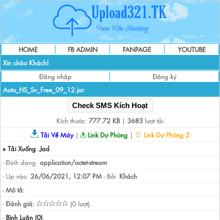
HOME
FB ADMIN
FANPAGE
YOUTUBE
Xin chào Khách!
Đăng nhập
Đăng ký
Auto_HS_Sv_Free_09_12.jar
Check SMS Kích Hoạt
Kích thước:
777.72 KB
|
3683
lượt tải
Tải Về Máy
|
Link Dự Phòng
|
Link Dự Phòng 2
» Tải Xuống .Jad
- Định dạng:
application/octet-stream
- Up vào:
26/06/2021, 12:07 PM
- Bởi:
Khách
-
Mô tả:
-
Đánh giá:
(0 lượt).
-
Bình Luận (0)
.