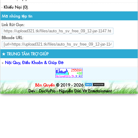
-
Khiếu Nại (0)
.
Mã nhúng tệp tin
Link Rút Gọn:
BBcode URL:
★ TRUNG TÂM TRỢ GIÚP
»
Nội Quy, Điều Khoản & Giúp Đỡ
Bản Quyền
© 2019 - 2026
Dev : DucVuPro - Nguyễn Đức Vũ Entertainment