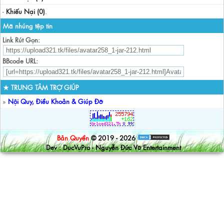
-
Khiếu Nại (0)
.
Mã nhúng tệp tin
Link Rút Gọn:
BBcode URL:
★ TRUNG TÂM TRỢ GIÚP
»
Nội Quy, Điều Khoản & Giúp Đỡ
Bản Quyền
© 2019 - 2026
Dev : DucVuPro - Nguyễn Đức Vũ Entertainment