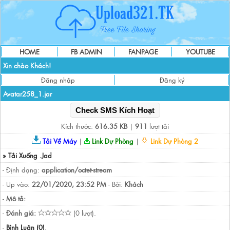
HOME
FB ADMIN
FANPAGE
YOUTUBE
Xin chào Khách!
Đăng nhập
Đăng ký
Avatar258_1.jar
Check SMS Kích Hoạt
Kích thước:
616.35 KB
|
911
lượt tải
Tải Về Máy
|
Link Dự Phòng
|
Link Dự Phòng 2
» Tải Xuống .Jad
- Định dạng:
application/octet-stream
- Up vào:
22/01/2020, 23:52 PM
- Bởi:
Khách
-
Mô tả:
-
Đánh giá:
(0 lượt).
-
Bình Luận (0)
.