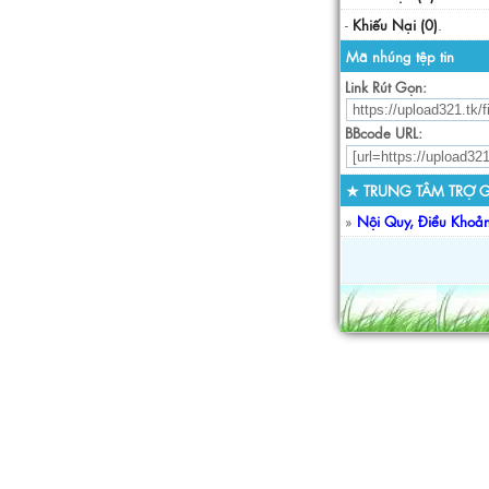
-
Khiếu Nại (0)
.
Mã nhúng tệp tin
Link Rút Gọn:
BBcode URL:
★ TRUNG TÂM TRỢ G
»
Nội Quy, Điều Khoả