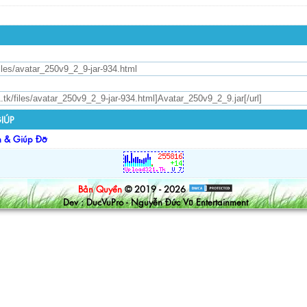
IÚP
n & Giúp Đỡ
Bản Quyền
© 2019 - 2026
Dev : DucVuPro - Nguyễn Đức Vũ Entertainment