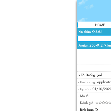
HOME
Xin chào Khách!
Avatar_250v9_2_9.jar
» Tải Xuống .Jad
- Định dạng:
applicati
- Up vào:
01/10/2020
-
Mô tả:
-
Đánh giá:
-
Bình Luận (0)
.