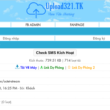
FB ADMIN
FANPAGE
Đăng nhập
Đăng ký
Check SMS Kích Hoạt
Kích thước:
739.51 KB
|
714
lượt tải
Tải Về Máy
|
Link Dự Phòng
|
Link Dự Phòng 2
on/octet-stream
, 16:25 PM
- Bởi:
Khách
(0 lượt).