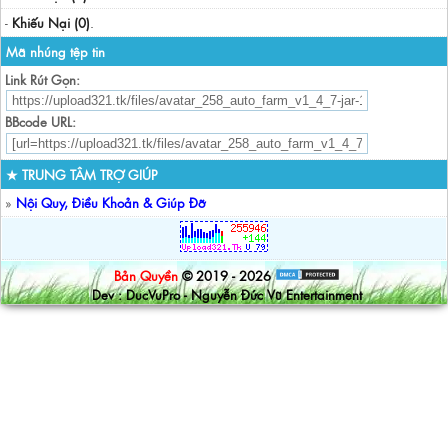
-
Khiếu Nại (0)
.
Mã nhúng tệp tin
Link Rút Gọn:
BBcode URL:
★ TRUNG TÂM TRỢ GIÚP
»
Nội Quy, Điều Khoản & Giúp Đỡ
Bản Quyền
© 2019 - 2026
Dev : DucVuPro - Nguyễn Đức Vũ Entertainment