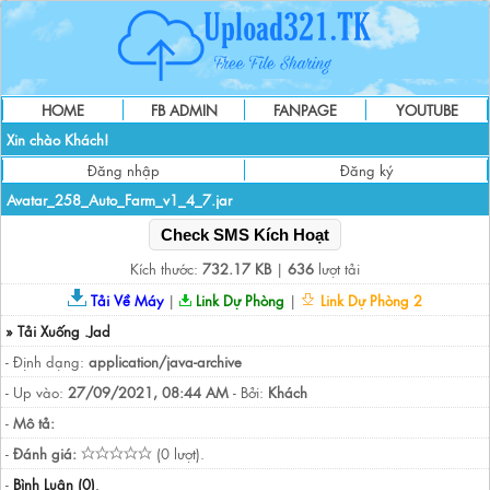
HOME
FB ADMIN
FANPAGE
YOUTUBE
Xin chào Khách!
Đăng nhập
Đăng ký
Avatar_258_Auto_Farm_v1_4_7.jar
Check SMS Kích Hoạt
Kích thước:
732.17 KB
|
636
lượt tải
Tải Về Máy
|
Link Dự Phòng
|
Link Dự Phòng 2
» Tải Xuống .Jad
- Định dạng:
application/java-archive
- Up vào:
27/09/2021, 08:44 AM
- Bởi:
Khách
-
Mô tả:
-
Đánh giá:
(0 lượt).
-
Bình Luận (0)
.