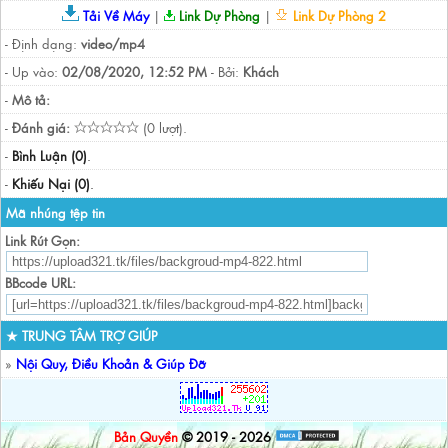
Tải Về Máy
|
Link Dự Phòng
|
Link Dự Phòng 2
- Định dạng:
video/mp4
- Up vào:
02/08/2020, 12:52 PM
- Bởi:
Khách
-
Mô tả:
-
Đánh giá:
(0 lượt).
-
Bình Luận (0)
.
-
Khiếu Nại (0)
.
Mã nhúng tệp tin
Link Rút Gọn:
BBcode URL:
★ TRUNG TÂM TRỢ GIÚP
»
Nội Quy, Điều Khoản & Giúp Đỡ
Bản Quyền
© 2019 - 2026