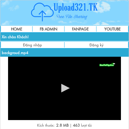
HOME
FB ADMIN
FANPAGE
YOUTUBE
Xin chào Khách!
Đăng nhập
Đăng ký
backgroud.mp4
Kích thước:
2.8 MB
|
463
lượt tải