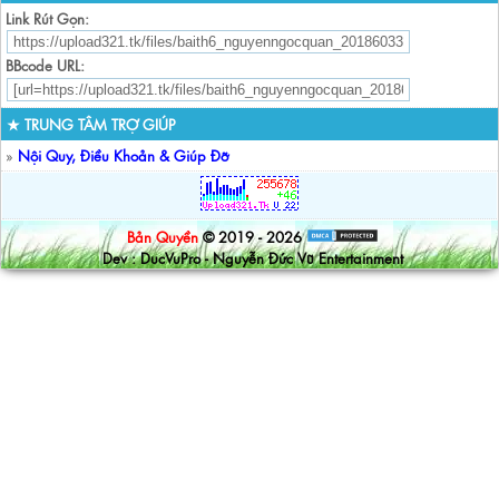
Link Rút Gọn:
BBcode URL:
★ TRUNG TÂM TRỢ GIÚP
»
Nội Quy, Điều Khoản & Giúp Đỡ
Bản Quyền
© 2019 - 2026
Dev : DucVuPro - Nguyễn Đức Vũ Entertainment