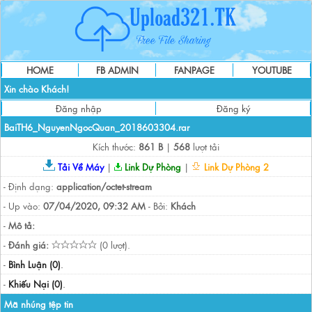
HOME
FB ADMIN
FANPAGE
YOUTUBE
Xin chào Khách!
Đăng nhập
Đăng ký
BaiTH6_NguyenNgocQuan_2018603304.rar
Kích thước:
861 B
|
568
lượt tải
Tải Về Máy
|
Link Dự Phòng
|
Link Dự Phòng 2
- Định dạng:
application/octet-stream
- Up vào:
07/04/2020, 09:32 AM
- Bởi:
Khách
-
Mô tả:
-
Đánh giá:
(0 lượt).
-
Bình Luận (0)
.
-
Khiếu Nại (0)
.
Mã nhúng tệp tin