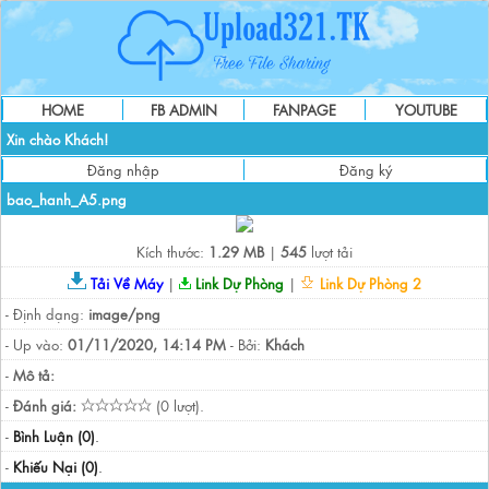
HOME
FB ADMIN
FANPAGE
YOUTUBE
Xin chào Khách!
Đăng nhập
Đăng ký
bao_hanh_A5.png
Kích thước:
1.29 MB
|
545
lượt tải
Tải Về Máy
|
Link Dự Phòng
|
Link Dự Phòng 2
- Định dạng:
image/png
- Up vào:
01/11/2020, 14:14 PM
- Bởi:
Khách
-
Mô tả:
-
Đánh giá:
(0 lượt).
-
Bình Luận (0)
.
-
Khiếu Nại (0)
.