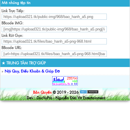
Mã nhúng tệp tin
Link Trực Tiếp:
BBcode IMG:
Link Rút Gọn:
BBcode URL:
★ TRUNG TÂM TRỢ GIÚP
»
Nội Quy, Điều Khoản & Giúp Đỡ
Bản Quyền
© 2019 - 2026
Dev : DucVuPro - Nguyễn Đức Vũ Entertainment