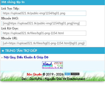
Mã nhúng tệp tin
Link Trực Tiếp:
BBcode IMG:
Link Rút Gọn:
BBcode URL:
★ TRUNG TÂM TRỢ GIÚP
»
Nội Quy, Điều Khoản & Giúp Đỡ
Bản Quyền
© 2019 - 2026
Dev : DucVuPro - Nguyễn Đức Vũ Entertainment