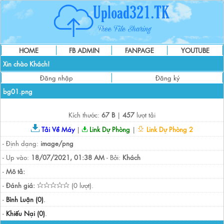
HOME
FB ADMIN
FANPAGE
YOUTUBE
Xin chào Khách!
Đăng nhập
Đăng ký
bg01.png
Kích thước:
67 B
|
457
lượt tải
Tải Về Máy
|
Link Dự Phòng
|
Link Dự Phòng 2
- Định dạng:
image/png
- Up vào:
18/07/2021, 01:38 AM
- Bởi:
Khách
-
Mô tả:
-
Đánh giá:
(0 lượt).
-
Bình Luận (0)
.
-
Khiếu Nại (0)
.