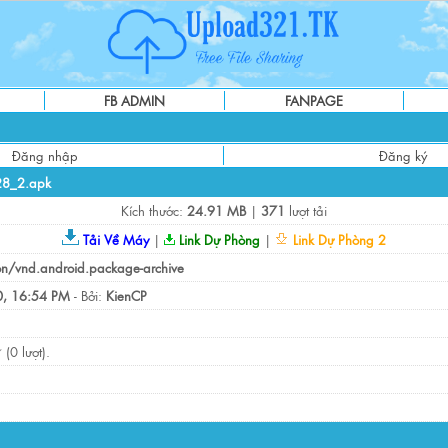
FB ADMIN
FANPAGE
Đăng nhập
Đăng ký
28_2.apk
Kích thước:
24.91 MB
|
371
lượt tải
Tải Về Máy
|
Link Dự Phòng
|
Link Dự Phòng 2
on/vnd.android.package-archive
, 16:54 PM
- Bởi:
KienCP
(0 lượt).