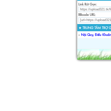
Link Rút Gọn:
BBcode URL:
★ TRUNG TÂM TRỢ G
»
Nội Quy, Điều Khoả