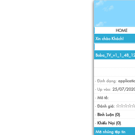
HOME
Xin chào Khách!
Boba_TV_v1_1_48_1
- Định dạng:
applicati
- Up vào:
25/07/2020
-
Mô tả:
-
Đánh giá:
-
Bình Luận (0)
.
-
Khiếu Nại (0)
.
Mã nhúng tệp tin