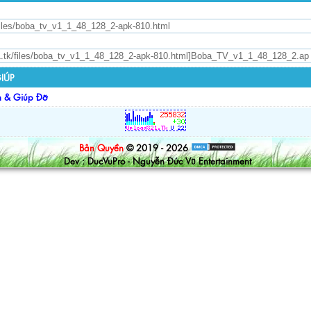
IÚP
n & Giúp Đỡ
Bản Quyền
© 2019 - 2026
Dev : DucVuPro - Nguyễn Đức Vũ Entertainment