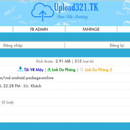
FB ADMIN
FANPAGE
Đăng nhập
Đăng ký
Kích thước:
2.91 MB
|
515
lượt tải
Tải Về Máy
|
Link Dự Phòng
|
Link Dự Phòng 2
on/vnd.android.package-archive
, 22:28 PM
- Bởi:
Khách
(0 lượt).