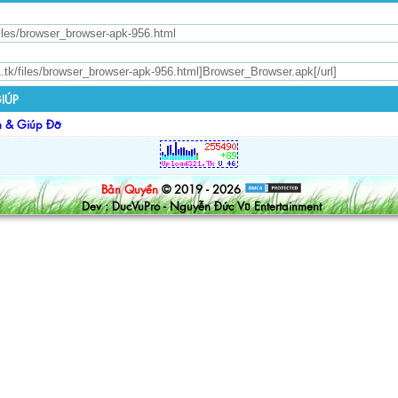
IÚP
n & Giúp Đỡ
Bản Quyền
© 2019 - 2026
Dev : DucVuPro - Nguyễn Đức Vũ Entertainment