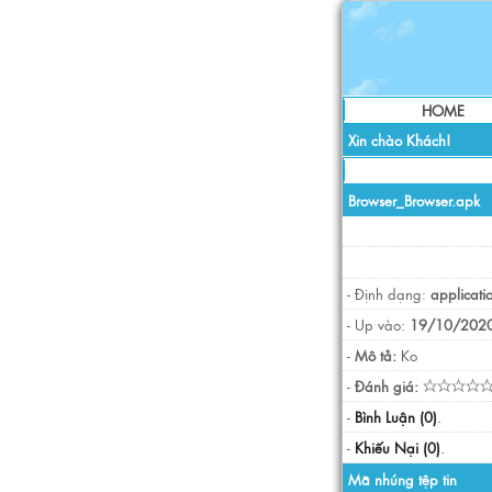
HOME
Xin chào Khách!
Browser_Browser.apk
- Định dạng:
applicati
- Up vào:
19/10/2020
-
Mô tả:
Ko
-
Đánh giá:
-
Bình Luận (0)
.
-
Khiếu Nại (0)
.
Mã nhúng tệp tin