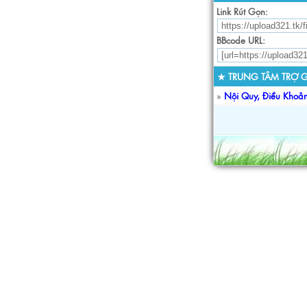
Link Rút Gọn:
BBcode URL:
★ TRUNG TÂM TRỢ G
»
Nội Quy, Điều Khoả