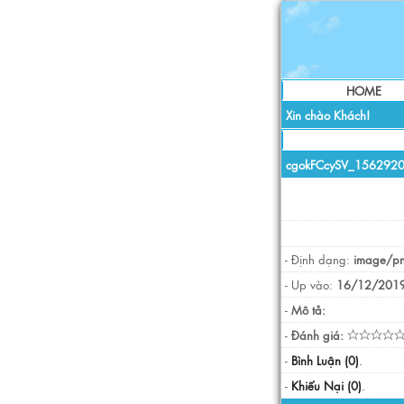
HOME
Xin chào Khách!
cgokFCcySV_156292
- Định dạng:
image/p
- Up vào:
16/12/2019
-
Mô tả:
-
Đánh giá:
-
Bình Luận (0)
.
-
Khiếu Nại (0)
.