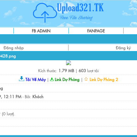
FB ADMIN
FANPAGE
Đăng nhập
Đăng ký
0428.png
Kích thước:
1.79 MB
|
603
lượt tải
Tải Về Máy
|
Link Dự Phòng
|
Link Dự Phòng 2
ng
, 12:11 PM
- Bởi:
Khách
(0 lượt).