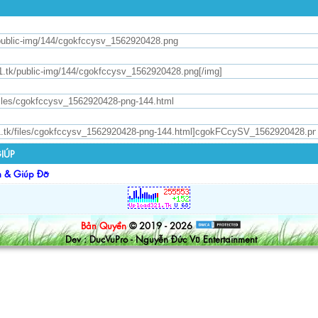
IÚP
n & Giúp Đỡ
Bản Quyền
© 2019 - 2026
Dev : DucVuPro - Nguyễn Đức Vũ Entertainment