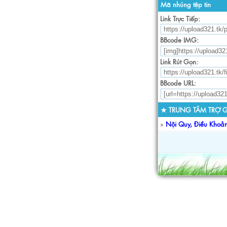
Mã nhúng tệp tin
Link Trực Tiếp:
BBcode IMG:
Link Rút Gọn:
BBcode URL:
★ TRUNG TÂM TRỢ G
»
Nội Quy, Điều Khoả