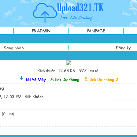
FB ADMIN
FANPAGE
Đăng nhập
Đăng ký
Kích thước:
12.68 KB
|
977
lượt tải
Tải Về Máy
|
Link Dự Phòng
|
Link Dự Phòng 2
eg
, 17:53 PM
- Bởi:
Khách
(0 lượt).