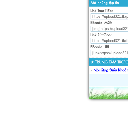
Mã nhúng tệp tin
Link Trực Tiếp:
BBcode IMG:
Link Rút Gọn:
BBcode URL:
★ TRUNG TÂM TRỢ G
»
Nội Quy, Điều Khoả