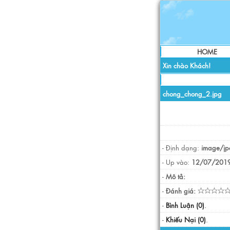
HOME
Xin chào Khách!
chong_chong_2.jpg
- Định dạng:
image/jp
- Up vào:
12/07/2019
-
Mô tả:
-
Đánh giá:
-
Bình Luận (0)
.
-
Khiếu Nại (0)
.