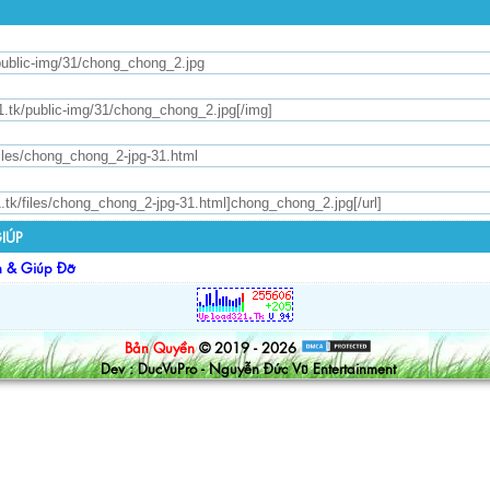
IÚP
n & Giúp Đỡ
Bản Quyền
© 2019 - 2026
Dev : DucVuPro - Nguyễn Đức Vũ Entertainment