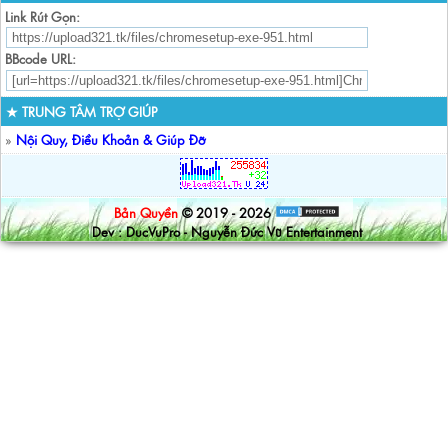
Link Rút Gọn:
BBcode URL:
★ TRUNG TÂM TRỢ GIÚP
»
Nội Quy, Điều Khoản & Giúp Đỡ
Bản Quyền
© 2019 - 2026
Dev : DucVuPro - Nguyễn Đức Vũ Entertainment