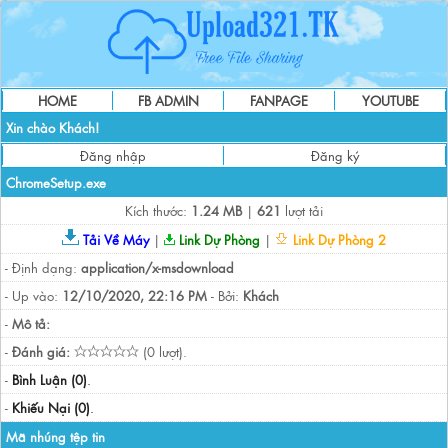
HOME
FB ADMIN
FANPAGE
YOUTUBE
Xin chào Khách!
Đăng nhập
Đăng ký
ChromeSetup.exe
Kích thước:
1.24 MB
|
621
lượt tải
Tải Về Máy
|
Link Dự Phòng
|
Link Dự Phòng 2
- Định dạng:
application/x-msdownload
- Up vào:
12/10/2020, 22:16 PM
- Bởi:
Khách
-
Mô tả:
-
Đánh giá:
(0 lượt).
-
Bình Luận (0)
.
-
Khiếu Nại (0)
.
Mã nhúng tệp tin