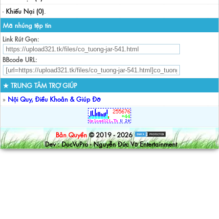
-
Khiếu Nại (0)
.
Mã nhúng tệp tin
Link Rút Gọn:
BBcode URL:
★ TRUNG TÂM TRỢ GIÚP
»
Nội Quy, Điều Khoản & Giúp Đỡ
Bản Quyền
© 2019 - 2026
Dev : DucVuPro - Nguyễn Đức Vũ Entertainment