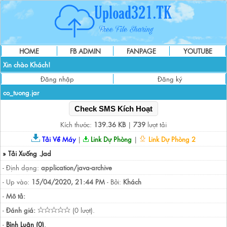
HOME
FB ADMIN
FANPAGE
YOUTUBE
Xin chào Khách!
Đăng nhập
Đăng ký
co_tuong.jar
Check SMS Kích Hoạt
Kích thước:
139.36 KB
|
739
lượt tải
Tải Về Máy
|
Link Dự Phòng
|
Link Dự Phòng 2
» Tải Xuống .Jad
- Định dạng:
application/java-archive
- Up vào:
15/04/2020, 21:44 PM
- Bởi:
Khách
-
Mô tả:
-
Đánh giá:
(0 lượt).
-
Bình Luận (0)
.