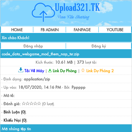
HOME
FB ADMIN
FANPAGE
YOUTUBE
Xin chào Khách!
Đăng nhập
Đăng ký
code_data_webgame_mod_them_nap_tsr.zip
Kích thước:
10.61 MB
|
373
lượt tải
Tải Về Máy
|
Link Dự Phòng
|
Link Dự Phòng 2
- Định dạng:
application/zip
- Up vào:
18/07/2020, 14:16 PM
- Bởi:
Pppppp
-
Mô tả:
-
Đánh giá:
(0 lượt).
-
Bình Luận (0)
.
-
Khiếu Nại (0)
.
Mã nhúng tệp tin