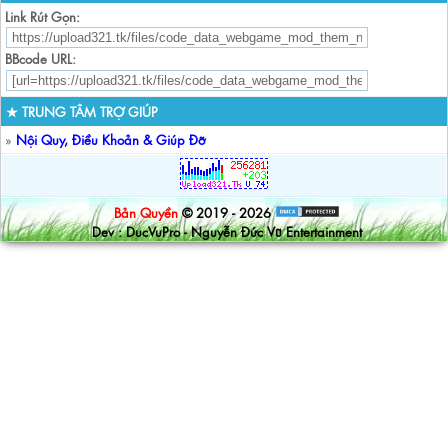
Link Rút Gọn:
BBcode URL:
★ TRUNG TÂM TRỢ GIÚP
»
Nội Quy, Điều Khoản & Giúp Đỡ
Bản Quyền
© 2019 - 2026
Dev : DucVuPro - Nguyễn Đức Vũ Entertainment