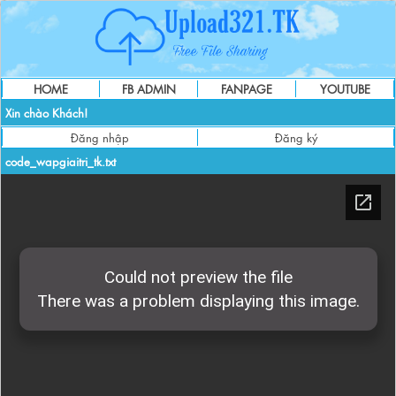
HOME
FB ADMIN
FANPAGE
YOUTUBE
Xin chào Khách!
Đăng nhập
Đăng ký
code_wapgiaitri_tk.txt