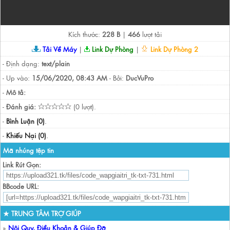
Kích thước:
228 B
|
466
lượt tải
Tải Về Máy
|
Link Dự Phòng
|
Link Dự Phòng 2
- Định dạng:
text/plain
- Up vào:
15/06/2020, 08:43 AM
- Bởi:
DucVuPro
-
Mô tả:
-
Đánh giá:
(0 lượt).
-
Bình Luận (0)
.
-
Khiếu Nại (0)
.
Mã nhúng tệp tin
Link Rút Gọn:
BBcode URL:
★ TRUNG TÂM TRỢ GIÚP
»
Nội Quy, Điều Khoản & Giúp Đỡ