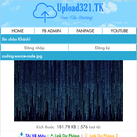
HOME
FB ADMIN
FANPAGE
YOUTUBE
Xin chào Khách!
Đăng nhập
Đăng ký
coding-source-code.jpg
Kích thước:
181.78 KB
|
576
lượt tải
Tải Về Máy
|
Link Dự Phòng
|
Link Dự Phòng 2