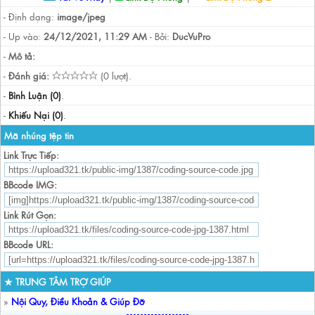
- Định dạng:
image/jpeg
- Up vào:
24/12/2021, 11:29 AM
- Bởi:
DucVuPro
-
Mô tả:
-
Đánh giá:
(0 lượt).
-
Bình Luận (0)
.
-
Khiếu Nại (0)
.
Mã nhúng tệp tin
Link Trực Tiếp:
BBcode IMG:
Link Rút Gọn:
BBcode URL:
★ TRUNG TÂM TRỢ GIÚP
»
Nội Quy, Điều Khoản & Giúp Đỡ