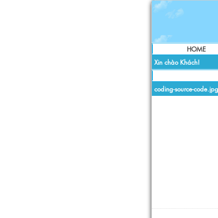
HOME
Xin chào Khách!
coding-source-code.jp