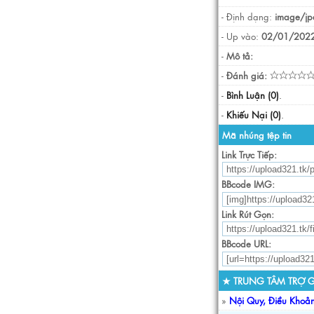
- Định dạng:
image/jp
- Up vào:
02/01/2022
-
Mô tả:
-
Đánh giá:
-
Bình Luận (0)
.
-
Khiếu Nại (0)
.
Mã nhúng tệp tin
Link Trực Tiếp:
BBcode IMG:
Link Rút Gọn:
BBcode URL:
★ TRUNG TÂM TRỢ G
»
Nội Quy, Điều Khoả