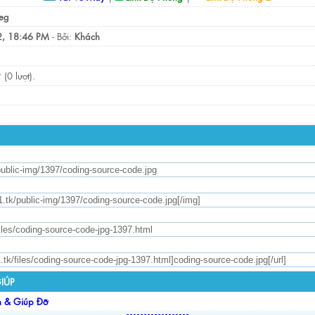
eg
, 18:46 PM
- Bởi:
Khách
(0 lượt).
IÚP
n & Giúp Đỡ