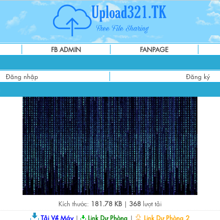
FB ADMIN
FANPAGE
Đăng nhập
Đăng ký
g
Kích thước:
181.78 KB
|
368
lượt tải
Tải Về Máy
|
Link Dự Phòng
|
Link Dự Phòng 2