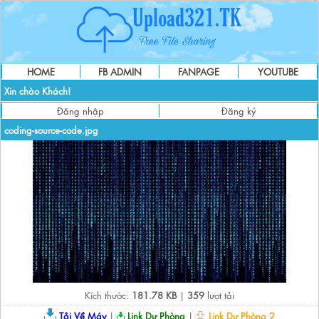
HOME
FB ADMIN
FANPAGE
YOUTUBE
Xin chào Khách!
Đăng nhập
Đăng ký
coding-source-code.jpg
Kích thước:
181.78 KB
|
359
lượt tải
Tải Về Máy
|
Link Dự Phòng
|
Link Dự Phòng 2