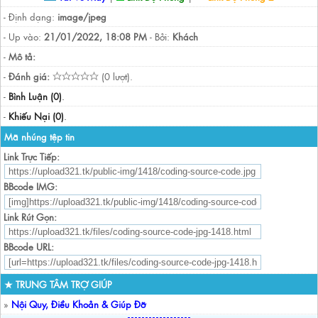
- Định dạng:
image/jpeg
- Up vào:
21/01/2022, 18:08 PM
- Bởi:
Khách
-
Mô tả:
-
Đánh giá:
(0 lượt).
-
Bình Luận (0)
.
-
Khiếu Nại (0)
.
Mã nhúng tệp tin
Link Trực Tiếp:
BBcode IMG:
Link Rút Gọn:
BBcode URL:
★ TRUNG TÂM TRỢ GIÚP
»
Nội Quy, Điều Khoản & Giúp Đỡ