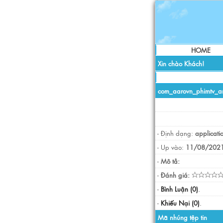
HOME
Xin chào Khách!
com_aarovn_phimtv_an
- Định dạng:
applicati
- Up vào:
11/08/2021
-
Mô tả:
-
Đánh giá:
-
Bình Luận (0)
.
-
Khiếu Nại (0)
.
Mã nhúng tệp tin