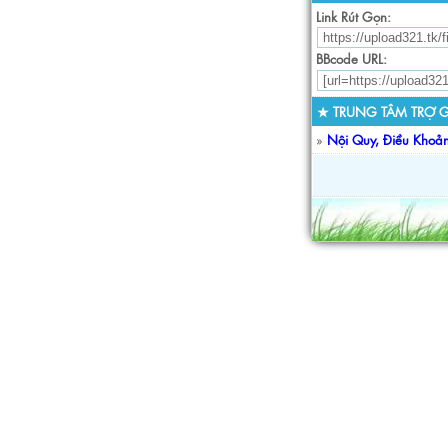
Link Rút Gọn:
BBcode URL:
★ TRUNG TÂM TRỢ G
»
Nội Quy, Điều Khoả