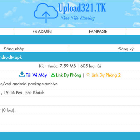
FB ADMIN
FANPAGE
Đăng nhập
Đăng ký
droidtv.apk
Kích thước:
7.59 MB
|
605
lượt tải
Tải Về Máy
|
Link Dự Phòng
|
Link Dự Phòng 2
on/vnd.android.package-archive
, 19:16 PM
- Bởi:
Khách
(0 lượt).