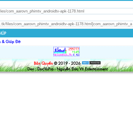
IÚP
n & Giúp Đỡ
Bản Quyền
© 2019 - 2026
Dev : DucVuPro - Nguyễn Đức Vũ Entertainment