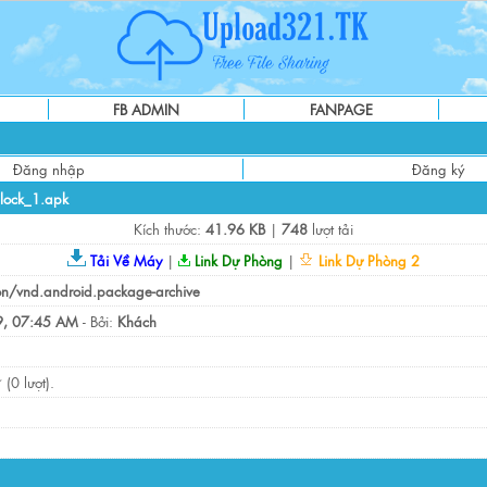
FB ADMIN
FANPAGE
Đăng nhập
Đăng ký
Clock_1.apk
Kích thước:
41.96 KB
|
748
lượt tải
Tải Về Máy
|
Link Dự Phòng
|
Link Dự Phòng 2
on/vnd.android.package-archive
, 07:45 AM
- Bởi:
Khách
(0 lượt).