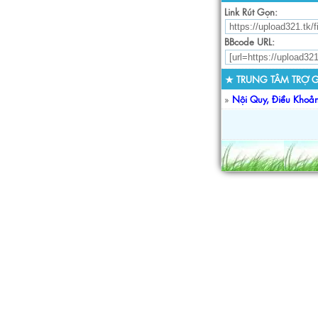
Link Rút Gọn:
BBcode URL:
★ TRUNG TÂM TRỢ G
»
Nội Quy, Điều Khoả