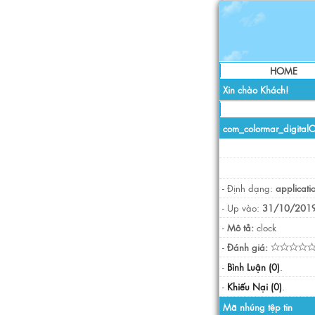
HOME
Xin chào Khách!
com_colormar_digital
- Định dạng:
applicati
- Up vào:
31/10/2019
-
Mô tả:
clock
-
Đánh giá:
-
Bình Luận (0)
.
-
Khiếu Nại (0)
.
Mã nhúng tệp tin