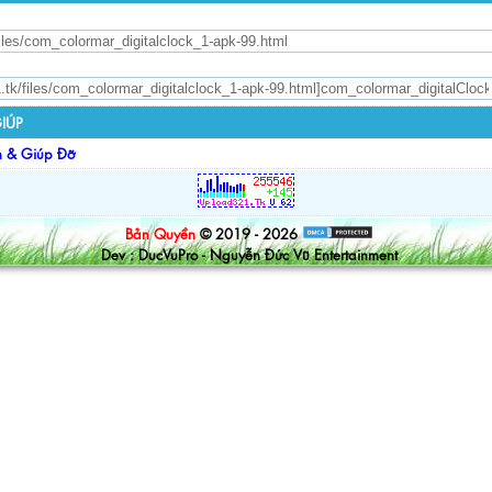
IÚP
n & Giúp Đỡ
Bản Quyền
© 2019 - 2026
Dev : DucVuPro - Nguyễn Đức Vũ Entertainment