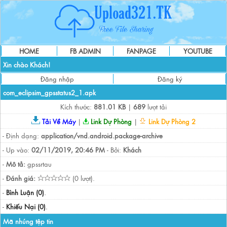
HOME
FB ADMIN
FANPAGE
YOUTUBE
Xin chào Khách!
Đăng nhập
Đăng ký
com_eclipsim_gpsstatus2_1.apk
Kích thước:
881.01 KB
|
689
lượt tải
Tải Về Máy
|
Link Dự Phòng
|
Link Dự Phòng 2
- Định dạng:
application/vnd.android.package-archive
- Up vào:
02/11/2019, 20:46 PM
- Bởi:
Khách
-
Mô tả:
gpssrtau
-
Đánh giá:
(0 lượt).
-
Bình Luận (0)
.
-
Khiếu Nại (0)
.
Mã nhúng tệp tin