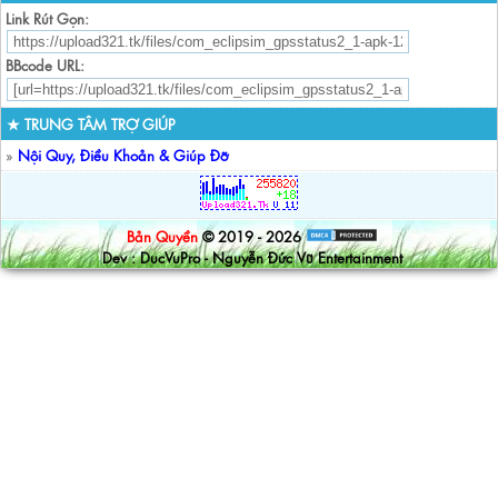
Link Rút Gọn:
BBcode URL:
★ TRUNG TÂM TRỢ GIÚP
»
Nội Quy, Điều Khoản & Giúp Đỡ
Bản Quyền
© 2019 - 2026
Dev : DucVuPro - Nguyễn Đức Vũ Entertainment