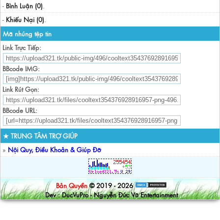
-
Bình Luận (0)
.
-
Khiếu Nại (0)
.
Mã nhúng tệp tin
Link Trực Tiếp:
BBcode IMG:
Link Rút Gọn:
BBcode URL:
★ TRUNG TÂM TRỢ GIÚP
»
Nội Quy, Điều Khoản & Giúp Đỡ
Bản Quyền
© 2019 - 2026
Dev : DucVuPro - Nguyễn Đức Vũ Entertainment