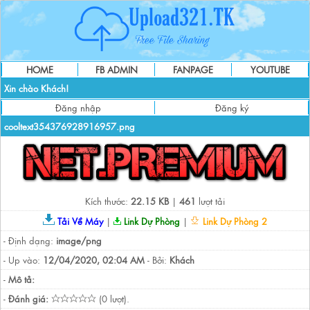
HOME
FB ADMIN
FANPAGE
YOUTUBE
Xin chào Khách!
Đăng nhập
Đăng ký
cooltext354376928916957.png
Kích thước:
22.15 KB
|
461
lượt tải
Tải Về Máy
|
Link Dự Phòng
|
Link Dự Phòng 2
- Định dạng:
image/png
- Up vào:
12/04/2020, 02:04 AM
- Bởi:
Khách
-
Mô tả:
-
Đánh giá:
(0 lượt).