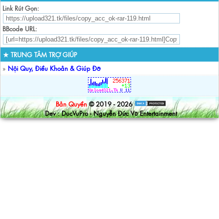
Link Rút Gọn:
BBcode URL:
★ TRUNG TÂM TRỢ GIÚP
»
Nội Quy, Điều Khoản & Giúp Đỡ
Bản Quyền
© 2019 - 2026
Dev : DucVuPro - Nguyễn Đức Vũ Entertainment