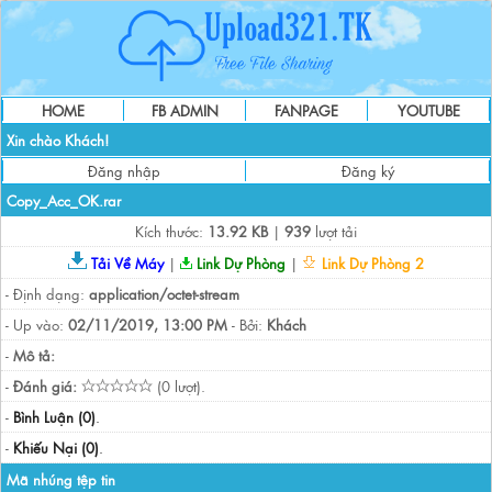
HOME
FB ADMIN
FANPAGE
YOUTUBE
Xin chào Khách!
Đăng nhập
Đăng ký
Copy_Acc_OK.rar
Kích thước:
13.92 KB
|
939
lượt tải
Tải Về Máy
|
Link Dự Phòng
|
Link Dự Phòng 2
- Định dạng:
application/octet-stream
- Up vào:
02/11/2019, 13:00 PM
- Bởi:
Khách
-
Mô tả:
-
Đánh giá:
(0 lượt).
-
Bình Luận (0)
.
-
Khiếu Nại (0)
.
Mã nhúng tệp tin