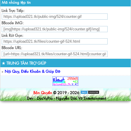
Mã nhúng tệp tin
Link Trực Tiếp:
BBcode IMG:
Link Rút Gọn:
BBcode URL:
★ TRUNG TÂM TRỢ GIÚP
»
Nội Quy, Điều Khoản & Giúp Đỡ
Bản Quyền
© 2019 - 2026
Dev : DucVuPro - Nguyễn Đức Vũ Entertainment