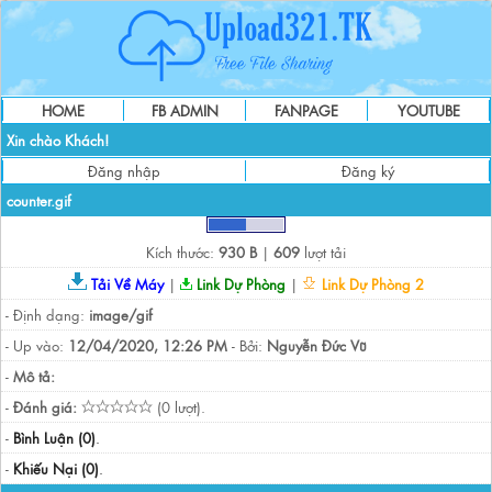
HOME
FB ADMIN
FANPAGE
YOUTUBE
Xin chào Khách!
Đăng nhập
Đăng ký
counter.gif
Kích thước:
930 B
|
609
lượt tải
Tải Về Máy
|
Link Dự Phòng
|
Link Dự Phòng 2
- Định dạng:
image/gif
- Up vào:
12/04/2020, 12:26 PM
- Bởi:
Nguyễn Đức Vũ
-
Mô tả:
-
Đánh giá:
(0 lượt).
-
Bình Luận (0)
.
-
Khiếu Nại (0)
.