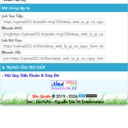
Mã nhúng tệp tin
Link Trực Tiếp:
BBcode IMG:
Link Rút Gọn:
BBcode URL:
★ TRUNG TÂM TRỢ GIÚP
»
Nội Quy, Điều Khoản & Giúp Đỡ
Bản Quyền
© 2019 - 2026
Dev : DucVuPro - Nguyễn Đức Vũ Entertainment