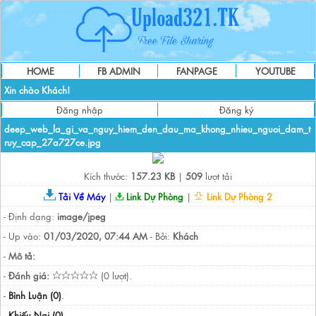
HOME
FB ADMIN
FANPAGE
YOUTUBE
Xin chào Khách!
Đăng nhập
Đăng ký
deep_web_la_gi_va_nguy_hiem_den_dau_ma_khong_nhieu_nguoi_dam_t
ruy_cap_27a727ce.jpg
Kích thước:
157.23 KB
|
509
lượt tải
Tải Về Máy
|
Link Dự Phòng
|
Link Dự Phòng 2
- Định dạng:
image/jpeg
- Up vào:
01/03/2020, 07:44 AM
- Bởi:
Khách
-
Mô tả:
-
Đánh giá:
(0 lượt).
-
Bình Luận (0)
.
-
Khiếu Nại (0)
.