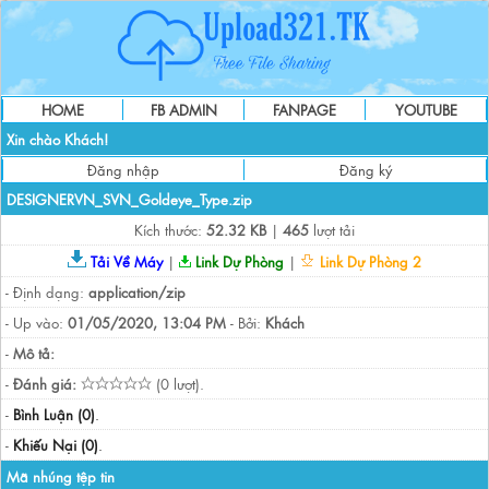
HOME
FB ADMIN
FANPAGE
YOUTUBE
Xin chào Khách!
Đăng nhập
Đăng ký
DESIGNERVN_SVN_Goldeye_Type.zip
Kích thước:
52.32 KB
|
465
lượt tải
Tải Về Máy
|
Link Dự Phòng
|
Link Dự Phòng 2
- Định dạng:
application/zip
- Up vào:
01/05/2020, 13:04 PM
- Bởi:
Khách
-
Mô tả:
-
Đánh giá:
(0 lượt).
-
Bình Luận (0)
.
-
Khiếu Nại (0)
.
Mã nhúng tệp tin