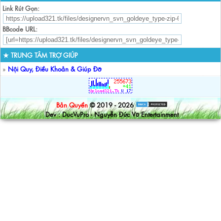
Link Rút Gọn:
BBcode URL:
★ TRUNG TÂM TRỢ GIÚP
»
Nội Quy, Điều Khoản & Giúp Đỡ
Bản Quyền
© 2019 - 2026
Dev : DucVuPro - Nguyễn Đức Vũ Entertainment