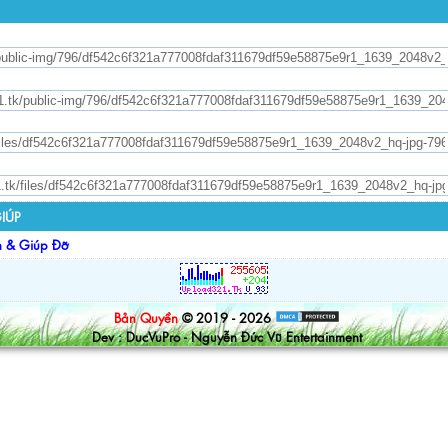
IÚP
n & Giúp Đỡ
Bản Quyền
© 2019 - 2026
Dev : DucVuPro - Nguyễn Đức Vũ Entertainment