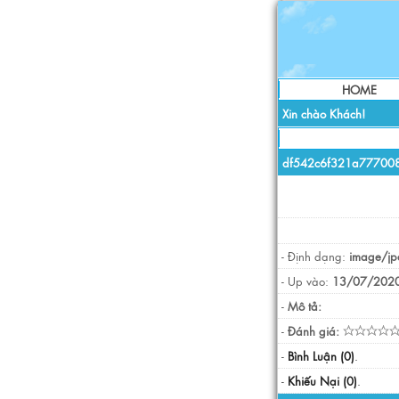
HOME
Xin chào Khách!
df542c6f321a77700
- Định dạng:
image/jp
- Up vào:
13/07/2020
-
Mô tả:
-
Đánh giá:
-
Bình Luận (0)
.
-
Khiếu Nại (0)
.