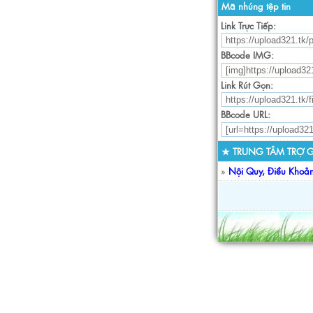
Mã nhúng tệp tin
Link Trực Tiếp:
BBcode IMG:
Link Rút Gọn:
BBcode URL:
★ TRUNG TÂM TRỢ G
»
Nội Quy, Điều Khoả