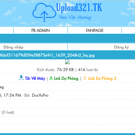
FB ADMIN
FANPAGE
Đăng nhập
Đăng ký
8fdaf311679df59e58875e9r1_1639_2048v2_hq.jpg
Kích thước:
76.29 KB
|
416
lượt tải
Tải Về Máy
|
Link Dự Phòng
|
Link Dự Phòng 2
eg
, 17:54 PM
- Bởi:
DucVuPro
(0 lượt).