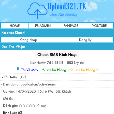
HOME
FB ADMIN
FANPAGE
YOUTUBE
Xin chào Khách!
Đăng nhập
Đăng ký
Doc_The_VH.jar
Check SMS Kích Hoạt
Kích thước:
761.18 KB
|
883
lượt tải
Tải Về Máy
|
Link Dự Phòng
|
Link Dự Phòng 2
» Tải Xuống .Jad
- Định dạng:
application/octet-stream
- Up vào:
14/04/2020, 15:16 PM
- Bởi:
Khách
-
Mô tả:
-
Đánh giá:
(0 lượt).
-
Bình Luận (0)
.