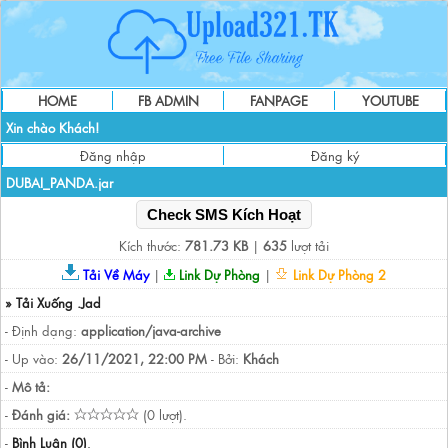
HOME
FB ADMIN
FANPAGE
YOUTUBE
Xin chào Khách!
Đăng nhập
Đăng ký
DUBAI_PANDA.jar
Check SMS Kích Hoạt
Kích thước:
781.73 KB
|
635
lượt tải
Tải Về Máy
|
Link Dự Phòng
|
Link Dự Phòng 2
» Tải Xuống .Jad
- Định dạng:
application/java-archive
- Up vào:
26/11/2021, 22:00 PM
- Bởi:
Khách
-
Mô tả:
-
Đánh giá:
(0 lượt).
-
Bình Luận (0)
.