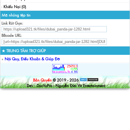
-
Khiếu Nại (0)
.
Mã nhúng tệp tin
Link Rút Gọn:
BBcode URL:
★ TRUNG TÂM TRỢ GIÚP
»
Nội Quy, Điều Khoản & Giúp Đỡ
Bản Quyền
© 2019 - 2026
Dev : DucVuPro - Nguyễn Đức Vũ Entertainment