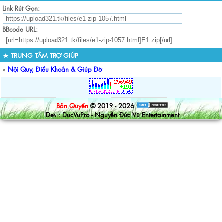
Link Rút Gọn:
BBcode URL:
★ TRUNG TÂM TRỢ GIÚP
»
Nội Quy, Điều Khoản & Giúp Đỡ
Bản Quyền
© 2019 - 2026
Dev : DucVuPro - Nguyễn Đức Vũ Entertainment