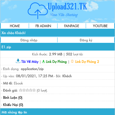
HOME
FB ADMIN
FANPAGE
YOUTUBE
Xin chào Khách!
Đăng nhập
Đăng ký
E1.zip
Kích thước:
2.99 MB
|
502
lượt tải
Tải Về Máy
|
Link Dự Phòng
|
Link Dự Phòng 2
- Định dạng:
application/zip
- Up vào:
08/01/2021, 17:25 PM
- Bởi:
Khách
-
Mô tả:
Ebook
-
Đánh giá:
(0 lượt).
-
Bình Luận (0)
.
-
Khiếu Nại (0)
.
Mã nhúng tệp tin