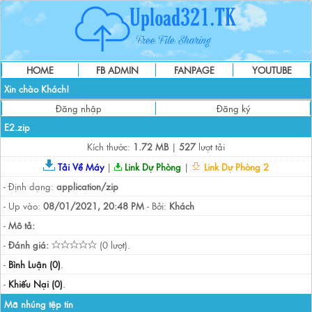
HOME
FB ADMIN
FANPAGE
YOUTUBE
Xin chào Khách!
Đăng nhập
Đăng ký
E2.zip
Kích thước:
1.72 MB
|
527
lượt tải
Tải Về Máy
|
Link Dự Phòng
|
Link Dự Phòng 2
- Định dạng:
application/zip
- Up vào:
08/01/2021, 20:48 PM
- Bởi:
Khách
-
Mô tả:
-
Đánh giá:
(0 lượt).
-
Bình Luận (0)
.
-
Khiếu Nại (0)
.
Mã nhúng tệp tin