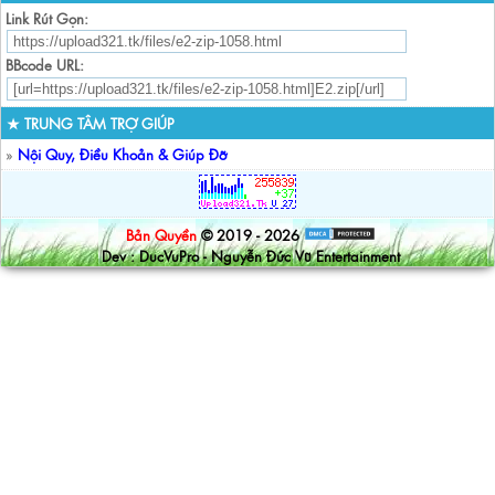
Link Rút Gọn:
BBcode URL:
★ TRUNG TÂM TRỢ GIÚP
»
Nội Quy, Điều Khoản & Giúp Đỡ
Bản Quyền
© 2019 - 2026
Dev : DucVuPro - Nguyễn Đức Vũ Entertainment