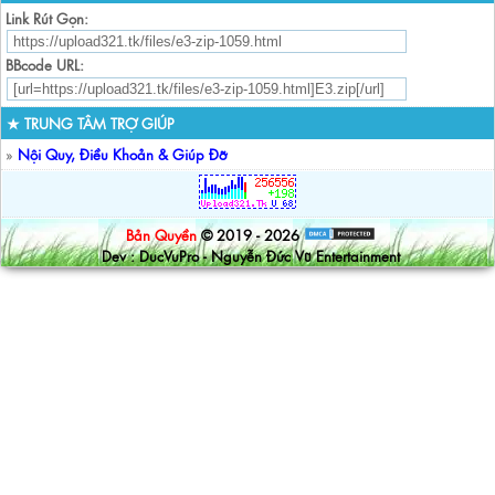
Link Rút Gọn:
BBcode URL:
★ TRUNG TÂM TRỢ GIÚP
»
Nội Quy, Điều Khoản & Giúp Đỡ
Bản Quyền
© 2019 - 2026
Dev : DucVuPro - Nguyễn Đức Vũ Entertainment