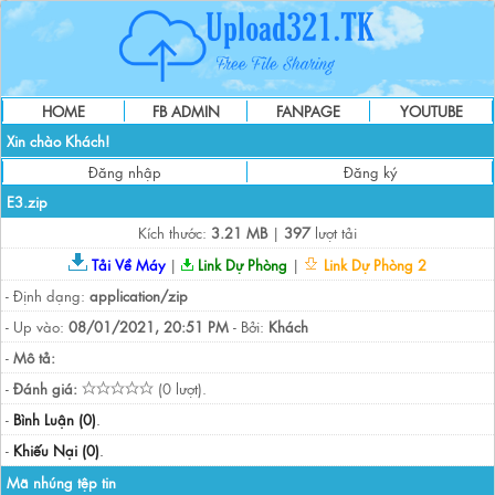
HOME
FB ADMIN
FANPAGE
YOUTUBE
Xin chào Khách!
Đăng nhập
Đăng ký
E3.zip
Kích thước:
3.21 MB
|
397
lượt tải
Tải Về Máy
|
Link Dự Phòng
|
Link Dự Phòng 2
- Định dạng:
application/zip
- Up vào:
08/01/2021, 20:51 PM
- Bởi:
Khách
-
Mô tả:
-
Đánh giá:
(0 lượt).
-
Bình Luận (0)
.
-
Khiếu Nại (0)
.
Mã nhúng tệp tin