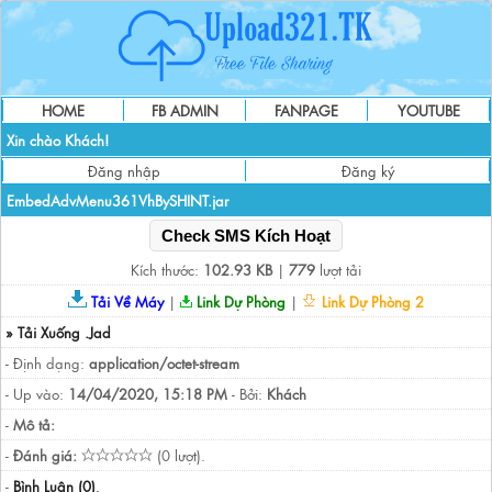
HOME
FB ADMIN
FANPAGE
YOUTUBE
Xin chào Khách!
Đăng nhập
Đăng ký
EmbedAdvMenu361VhBySHINT.jar
Check SMS Kích Hoạt
Kích thước:
102.93 KB
|
779
lượt tải
Tải Về Máy
|
Link Dự Phòng
|
Link Dự Phòng 2
» Tải Xuống .Jad
- Định dạng:
application/octet-stream
- Up vào:
14/04/2020, 15:18 PM
- Bởi:
Khách
-
Mô tả:
-
Đánh giá:
(0 lượt).
-
Bình Luận (0)
.