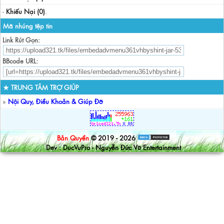
-
Khiếu Nại (0)
.
Mã nhúng tệp tin
Link Rút Gọn:
BBcode URL:
★ TRUNG TÂM TRỢ GIÚP
»
Nội Quy, Điều Khoản & Giúp Đỡ
Bản Quyền
© 2019 - 2026
Dev : DucVuPro - Nguyễn Đức Vũ Entertainment