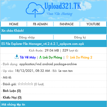
HOME
FB ADMIN
FANPAGE
YOUTUBE
Xin chào Khách!
Đăng nhập
Đăng ký
ES File Explorer File Manager_v4.2.6.2.1_apkpure.com.apk
Kích thước:
29.04 MB
|
529
lượt tải
Tải Về Máy
|
Link Dự Phòng
|
Link Dự Phòng 2
- Định dạng:
application/vnd.android.package-archive
- Up vào:
18/12/2021, 08:32 AM
- Bởi:
Le van tan
-
Mô tả:
-
Đánh giá:
(0 lượt).
-
Bình Luận (0)
.
-
Khiếu Nại (0)
.
Mã nhúng tệp tin