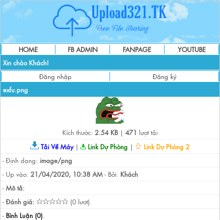
HOME
FB ADMIN
FANPAGE
YOUTUBE
Xin chào Khách!
Đăng nhập
Đăng ký
exfu.png
Kích thước:
2.54 KB
|
471
lượt tải
Tải Về Máy
|
Link Dự Phòng
|
Link Dự Phòng 2
- Định dạng:
image/png
- Up vào:
21/04/2020, 10:38 AM
- Bởi:
Khách
-
Mô tả:
-
Đánh giá:
(0 lượt).
-
Bình Luận (0)
.