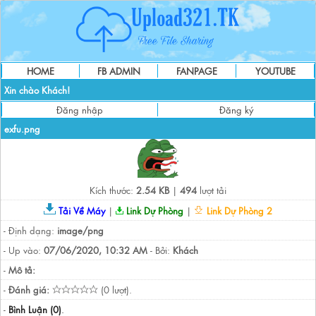
HOME
FB ADMIN
FANPAGE
YOUTUBE
Xin chào Khách!
Đăng nhập
Đăng ký
exfu.png
Kích thước:
2.54 KB
|
494
lượt tải
Tải Về Máy
|
Link Dự Phòng
|
Link Dự Phòng 2
- Định dạng:
image/png
- Up vào:
07/06/2020, 10:32 AM
- Bởi:
Khách
-
Mô tả:
-
Đánh giá:
(0 lượt).
-
Bình Luận (0)
.