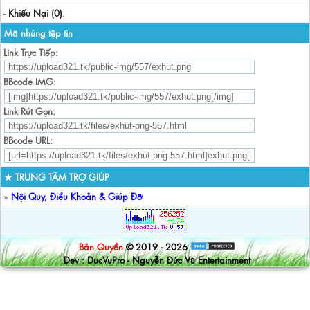
-
Khiếu Nại (0)
.
Mã nhúng tệp tin
Link Trực Tiếp:
BBcode IMG:
Link Rút Gọn:
BBcode URL:
★ TRUNG TÂM TRỢ GIÚP
»
Nội Quy, Điều Khoản & Giúp Đỡ
Bản Quyền
© 2019 - 2026
Dev : DucVuPro - Nguyễn Đức Vũ Entertainment