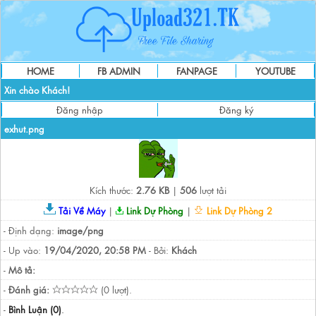
HOME
FB ADMIN
FANPAGE
YOUTUBE
Xin chào Khách!
Đăng nhập
Đăng ký
exhut.png
Kích thước:
2.76 KB
|
506
lượt tải
Tải Về Máy
|
Link Dự Phòng
|
Link Dự Phòng 2
- Định dạng:
image/png
- Up vào:
19/04/2020, 20:58 PM
- Bởi:
Khách
-
Mô tả:
-
Đánh giá:
(0 lượt).
-
Bình Luận (0)
.