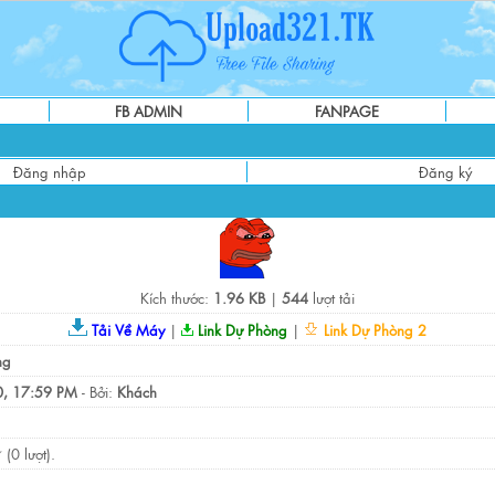
FB ADMIN
FANPAGE
Đăng nhập
Đăng ký
Kích thước:
1.96 KB
|
544
lượt tải
Tải Về Máy
|
Link Dự Phòng
|
Link Dự Phòng 2
ng
, 17:59 PM
- Bởi:
Khách
(0 lượt).