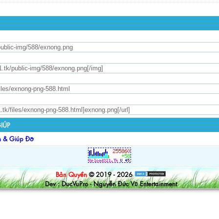
IÚP
n & Giúp Đỡ
Bản Quyền
© 2019 - 2026
Dev : DucVuPro - Nguyễn Đức Vũ Entertainment