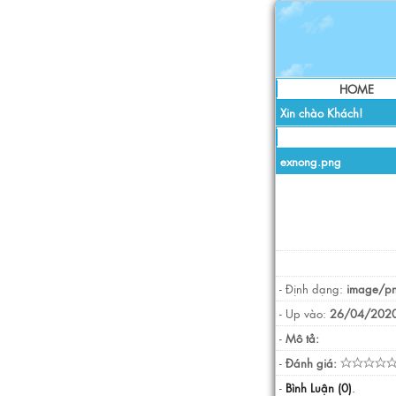
HOME
Xin chào Khách!
exnong.png
- Định dạng:
image/p
- Up vào:
26/04/2020
-
Mô tả:
-
Đánh giá:
-
Bình Luận (0)
.