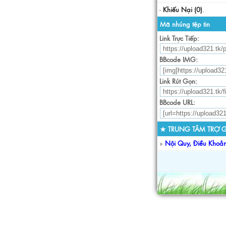
-
Khiếu Nại (0)
.
Mã nhúng tệp tin
Link Trực Tiếp:
BBcode IMG:
Link Rút Gọn:
BBcode URL:
★ TRUNG TÂM TRỢ G
»
Nội Quy, Điều Khoả