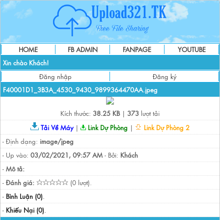
HOME
FB ADMIN
FANPAGE
YOUTUBE
Xin chào Khách!
Đăng nhập
Đăng ký
F40001D1_3B3A_4530_9430_9899364470AA.jpeg
Kích thước:
38.25 KB
|
373
lượt tải
Tải Về Máy
|
Link Dự Phòng
|
Link Dự Phòng 2
- Định dạng:
image/jpeg
- Up vào:
03/02/2021, 09:57 AM
- Bởi:
Khách
-
Mô tả:
-
Đánh giá:
(0 lượt).
-
Bình Luận (0)
.
-
Khiếu Nại (0)
.