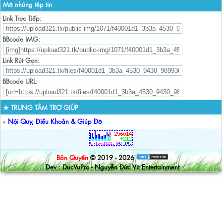
Mã nhúng tệp tin
Link Trực Tiếp:
BBcode IMG:
Link Rút Gọn:
BBcode URL:
★ TRUNG TÂM TRỢ GIÚP
»
Nội Quy, Điều Khoản & Giúp Đỡ
Bản Quyền
© 2019 - 2026
Dev : DucVuPro - Nguyễn Đức Vũ Entertainment