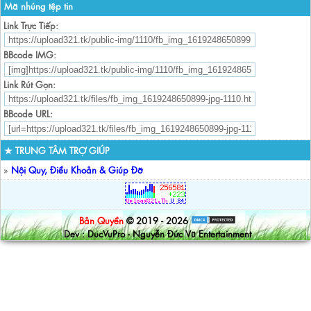
Mã nhúng tệp tin
Link Trực Tiếp:
BBcode IMG:
Link Rút Gọn:
BBcode URL:
★ TRUNG TÂM TRỢ GIÚP
»
Nội Quy, Điều Khoản & Giúp Đỡ
Bản Quyền
© 2019 - 2026
Dev : DucVuPro - Nguyễn Đức Vũ Entertainment