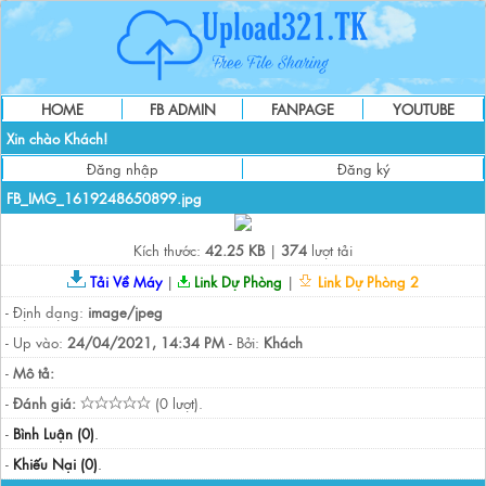
HOME
FB ADMIN
FANPAGE
YOUTUBE
Xin chào Khách!
Đăng nhập
Đăng ký
FB_IMG_1619248650899.jpg
Kích thước:
42.25 KB
|
374
lượt tải
Tải Về Máy
|
Link Dự Phòng
|
Link Dự Phòng 2
- Định dạng:
image/jpeg
- Up vào:
24/04/2021, 14:34 PM
- Bởi:
Khách
-
Mô tả:
-
Đánh giá:
(0 lượt).
-
Bình Luận (0)
.
-
Khiếu Nại (0)
.