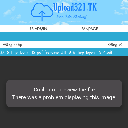
FB ADMIN
FANPAGE
Đăng nhập
Đăng ký
7_6_Ti_p_tuy_n_HS_pdf_filename_UTF_8_6_Tiep_tuyen_HS_4.pdf