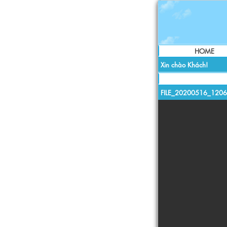
HOME
Xin chào Khách!
FILE_20200516_12063