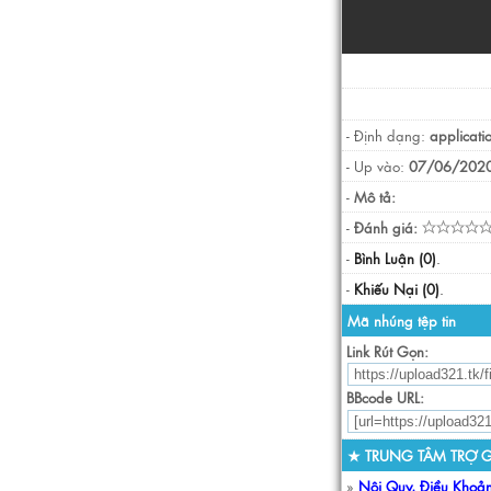
- Định dạng:
applicati
- Up vào:
07/06/2020
-
Mô tả:
-
Đánh giá:
-
Bình Luận (0)
.
-
Khiếu Nại (0)
.
Mã nhúng tệp tin
Link Rút Gọn:
BBcode URL:
★ TRUNG TÂM TRỢ G
»
Nội Quy, Điều Khoả