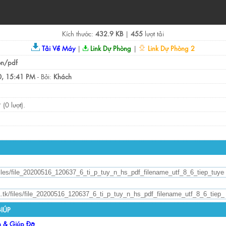
Kích thước:
432.9 KB
|
455
lượt tải
Tải Về Máy
|
Link Dự Phòng
|
Link Dự Phòng 2
on/pdf
, 15:41 PM
- Bởi:
Khách
(0 lượt).
IÚP
n & Giúp Đỡ