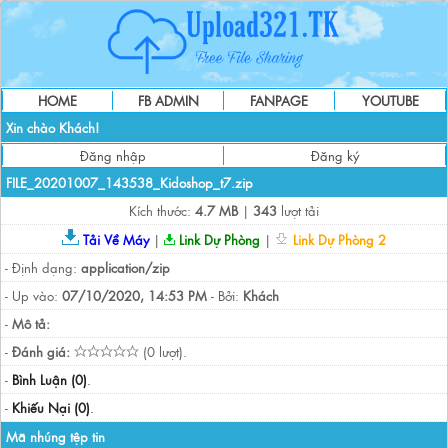
HOME
FB ADMIN
FANPAGE
YOUTUBE
Xin chào Khách!
Đăng nhập
Đăng ký
FILE_20201007_143538_Kidoshop_t7.zip
Kích thước:
4.7 MB
|
343
lượt tải
Tải Về Máy
|
Link Dự Phòng
|
Link Dự Phòng 2
- Định dạng:
application/zip
- Up vào:
07/10/2020, 14:53 PM
- Bởi:
Khách
-
Mô tả:
-
Đánh giá:
(0 lượt).
-
Bình Luận (0)
.
-
Khiếu Nại (0)
.
Mã nhúng tệp tin