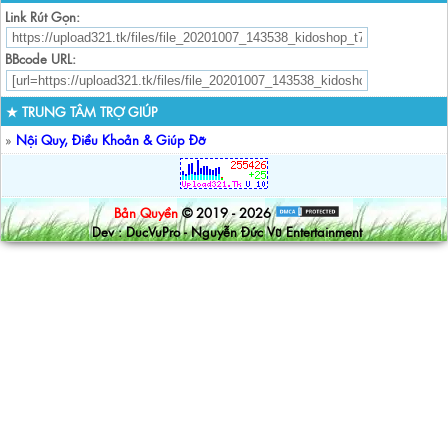
Link Rút Gọn:
BBcode URL:
★ TRUNG TÂM TRỢ GIÚP
»
Nội Quy, Điều Khoản & Giúp Đỡ
Bản Quyền
© 2019 - 2026
Dev : DucVuPro - Nguyễn Đức Vũ Entertainment