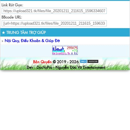
Link Rút Gọn:
BBcode URL:
★ TRUNG TÂM TRỢ GIÚP
»
Nội Quy, Điều Khoản & Giúp Đỡ
Bản Quyền
© 2019 - 2026
Dev : DucVuPro - Nguyễn Đức Vũ Entertainment