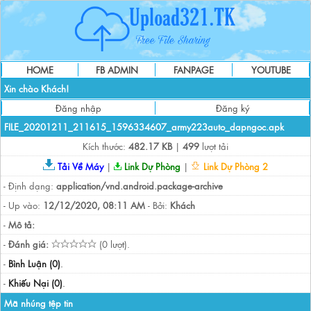
HOME
FB ADMIN
FANPAGE
YOUTUBE
Xin chào Khách!
Đăng nhập
Đăng ký
FILE_20201211_211615_1596334607_army223auto_dapngoc.apk
Kích thước:
482.17 KB
|
499
lượt tải
Tải Về Máy
|
Link Dự Phòng
|
Link Dự Phòng 2
- Định dạng:
application/vnd.android.package-archive
- Up vào:
12/12/2020, 08:11 AM
- Bởi:
Khách
-
Mô tả:
-
Đánh giá:
(0 lượt).
-
Bình Luận (0)
.
-
Khiếu Nại (0)
.
Mã nhúng tệp tin