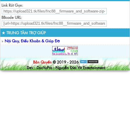
Link Rút Gọn:
BBcode URL:
★ TRUNG TÂM TRỢ GIÚP
»
Nội Quy, Điều Khoản & Giúp Đỡ
Bản Quyền
© 2019 - 2026
Dev : DucVuPro - Nguyễn Đức Vũ Entertainment