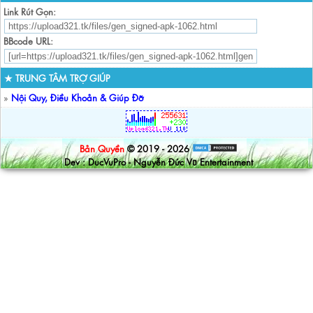
Link Rút Gọn:
BBcode URL:
★ TRUNG TÂM TRỢ GIÚP
»
Nội Quy, Điều Khoản & Giúp Đỡ
Bản Quyền
© 2019 - 2026
Dev : DucVuPro - Nguyễn Đức Vũ Entertainment