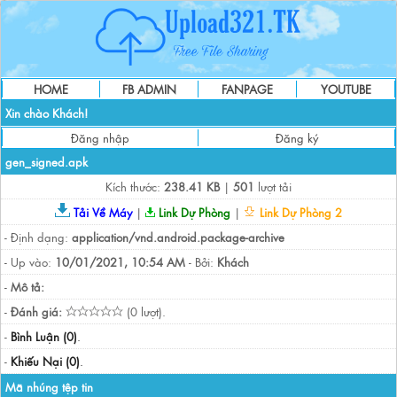
HOME
FB ADMIN
FANPAGE
YOUTUBE
Xin chào Khách!
Đăng nhập
Đăng ký
gen_signed.apk
Kích thước:
238.41 KB
|
501
lượt tải
Tải Về Máy
|
Link Dự Phòng
|
Link Dự Phòng 2
- Định dạng:
application/vnd.android.package-archive
- Up vào:
10/01/2021, 10:54 AM
- Bởi:
Khách
-
Mô tả:
-
Đánh giá:
(0 lượt).
-
Bình Luận (0)
.
-
Khiếu Nại (0)
.
Mã nhúng tệp tin