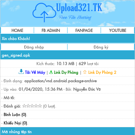
HOME
FB ADMIN
FANPAGE
YOUTUBE
Xin chào Khách!
Đăng nhập
Đăng ký
gen_signed.apk
Kích thước:
10.13 MB
|
629
lượt tải
Tải Về Máy
|
Link Dự Phòng
|
Link Dự Phòng 2
- Định dạng:
application/vnd.android.package-archive
- Up vào:
01/04/2020, 15:36 PM
- Bởi:
Nguyễn Đức Vũ
-
Mô tả:
-
Đánh giá:
(0 lượt).
-
Bình Luận (0)
.
-
Khiếu Nại (0)
.
Mã nhúng tệp tin