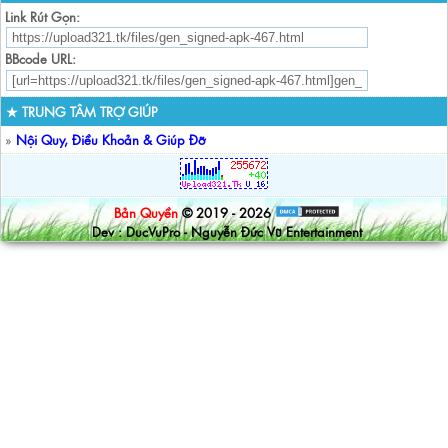
Link Rút Gọn:
BBcode URL:
★ TRUNG TÂM TRỢ GIÚP
»
Nội Quy, Điều Khoản & Giúp Đỡ
Bản Quyền
© 2019 - 2026
Dev : DucVuPro - Nguyễn Đức Vũ Entertainment