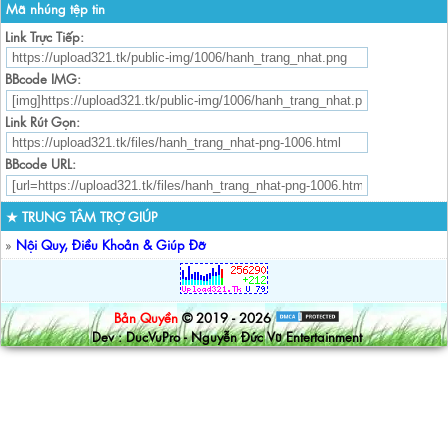
Mã nhúng tệp tin
Link Trực Tiếp:
BBcode IMG:
Link Rút Gọn:
BBcode URL:
★ TRUNG TÂM TRỢ GIÚP
»
Nội Quy, Điều Khoản & Giúp Đỡ
Bản Quyền
© 2019 - 2026
Dev : DucVuPro - Nguyễn Đức Vũ Entertainment