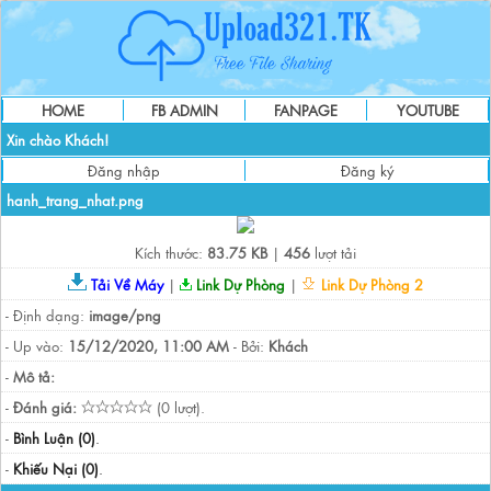
HOME
FB ADMIN
FANPAGE
YOUTUBE
Xin chào Khách!
Đăng nhập
Đăng ký
hanh_trang_nhat.png
Kích thước:
83.75 KB
|
456
lượt tải
Tải Về Máy
|
Link Dự Phòng
|
Link Dự Phòng 2
- Định dạng:
image/png
- Up vào:
15/12/2020, 11:00 AM
- Bởi:
Khách
-
Mô tả:
-
Đánh giá:
(0 lượt).
-
Bình Luận (0)
.
-
Khiếu Nại (0)
.